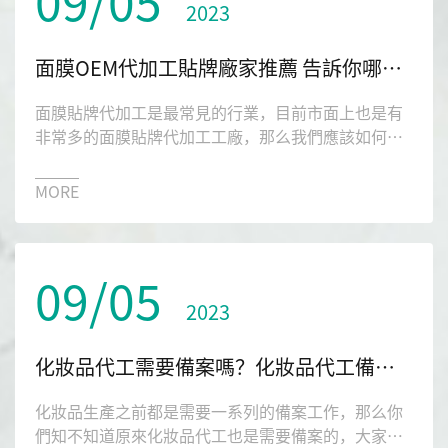
09/05
2023
面膜OEM代加工貼牌廠家推薦 告訴你哪家值得你選擇
面膜貼牌代加工是最常見的行業，目前市面上也是有
非常多的面膜貼牌代加工工廠，那么我們應該如何選
擇呢？今天本文就給大家帶來一家信譽不錯的琉璃光
生物公司。
MORE
09/05
2023
化妝品代工需要備案嗎？化妝品代工備案流程是什么？
化妝品生產之前都是需要一系列的備案工作，那么你
們知不知道原來化妝品代工也是需要備案的，大家看