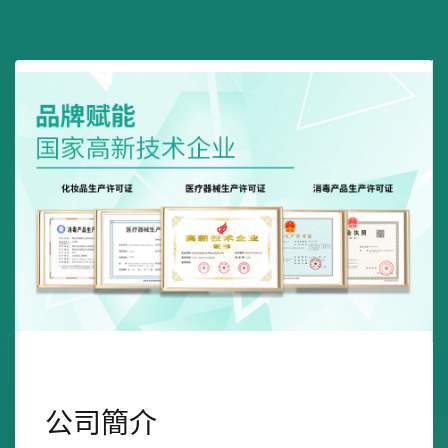
工廠介紹
介
工廠嚴格按照國際G