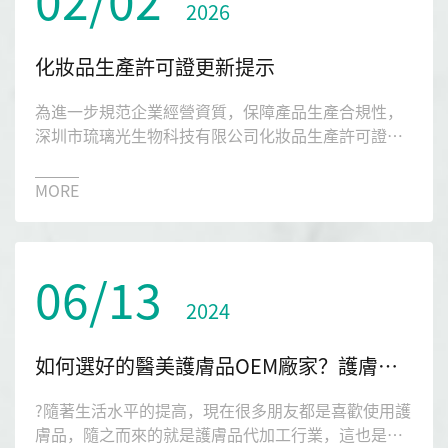
2026
化妝品生產許可證更新提示
為進一步規范企業經營資質，保障產品生產合規性，
深圳市琉璃光生物科技有限公司化妝品生產許可證于
2025年7月16日成功完成更新手續，目前為持續有效
狀態化妝品生產許可證編號：粵妝20160497。
MORE
06/13
2024
如何選好的醫美護膚品OEM廠家？護膚品OEM廠家推薦
?隨著生活水平的提高，現在很多朋友都是喜歡使用護
膚品，隨之而來的就是護膚品代加工行業，這也是近