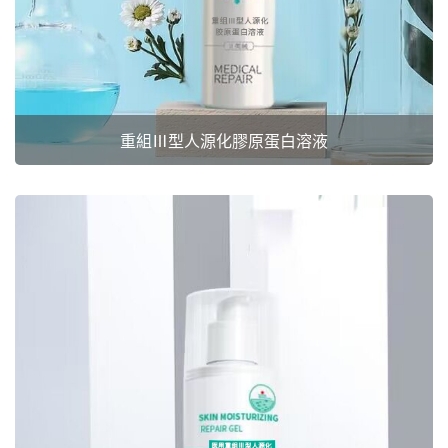
重組Ⅲ型人源化膠原蛋白溶液