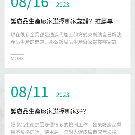
08/16
2023
護膚品生產廠家選擇哪家靠譜？推薦專業的護膚品生產廠家
現在很多企業都是通過代加工的方式來幫助自己解決
產品生產的問題，那么護膚品生產廠家選擇哪家靠
譜？今天小編就給大家極力的推薦一下比較多人選擇
的琉璃光生物。
MORE
08/11
2023
護膚品生產廠家選擇哪家好？
護膚品生產是需要做很多的檢測工作，如果護膚品質
量不及格的話，使用后，會對人體皮膚造成無法挽回