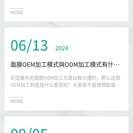
幾年最火的，那么醫美護膚品OEM廠家應該如何選擇
呢？有沒有好的推薦？今天小編就給大家分享一下琉
MORE
璃光生物。
06/13
2024
面膜OEM加工模式與ODM加工模式有什么區別？
近這幾年的面膜OEM加工也是比較火爆的，那么這個
OEM加工到底是什么意思呢？大家是不是很想知道
呢？接下來就讓琉璃光生物帶大家一起來認識一下面
膜OEM加工，感興趣的朋友們進來看看吧。
MORE