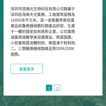
造，擁有十萬級膏
生物科技有限公司隸屬于

產車間、萬級條件
光集團，工廠建筑面積為

液體制劑生產車間
方米，是一家集醫學美容護

部百級無菌凍干制
械敷料類產品研發、生產

菌無防腐劑高端面
技術高新企業，公司業務

毒級別醫療器械敷
美容護膚品、無菌面膜、

醫療器械敷料類制
體制劑、無菌凍干粉制劑、

廠目前擁有多條現
械類產品等OEM/ODM

多套國際、國內先
備及檢驗設備。
多
查看更多
1
2