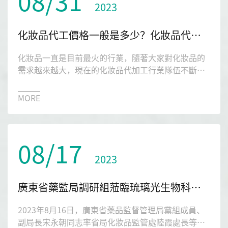
08/31
2023
化妝品代工價格一般是多少？化妝品代工備案流程是什么？
化妝品一直是目前最火的行業，隨著大家對化妝品的
需求越來越大，現在的化妝品代加工行業隊伍不斷的
壯大。那么化妝品代加工價格一般是多少？化妝品代
工備案流程是什么？接下來就讓琉璃光生物來給大家
MORE
詳解一下相關的疑問。
08/17
2023
廣東省藥監局調研組蒞臨琉璃光生物科技指導工作
2023年8月16日，廣東省藥品監督管理局黨組成員、
副局長宋永朝同志率省局化妝品監管處陸霞處長等領