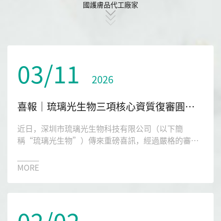
國護膚品代工廠家
03/11
2026
喜報｜琉璃光生物三項核心資質復審圓滿通過，創新實力再獲權威認可！
近日，深圳市琉璃光生物科技有限公司（以下簡
稱“琉璃光生物”）傳來重磅喜訊，經過嚴格的審核
與評定，公司順利通過國家級高新技術企業復審、獲
得新的高新技術企業證書。至此，公司在2025年度申
MORE
請的國家級高新技術企業、專精特新中小企業、創新
型中小企業三項核心資質復審認定已全部順利通過，
彰顯了公司在科技創新、專業化發展領域的堅實實力
02/02
與持續競爭力。