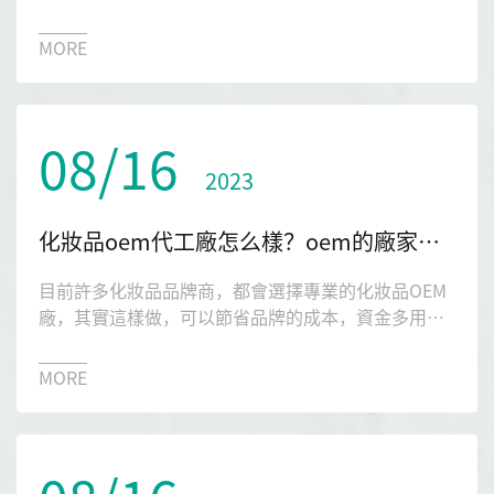
導蒞臨深圳市琉璃光生物科技有限公司參觀指導，開
展化妝品產業高質量發展調研工作。
MORE
08/16
2023
化妝品oem代工廠怎么樣？oem的廠家需要具備的條件？
目前許多化妝品品牌商，都會選擇專業的化妝品OEM
廠，其實這樣做，可以節省品牌的成本，資金多用于
宣傳。大家在網上搜一些琉璃光生物代工廠，會出來
很多廠家，那么這些廠家怎么樣?下文為您解答一二。
MORE