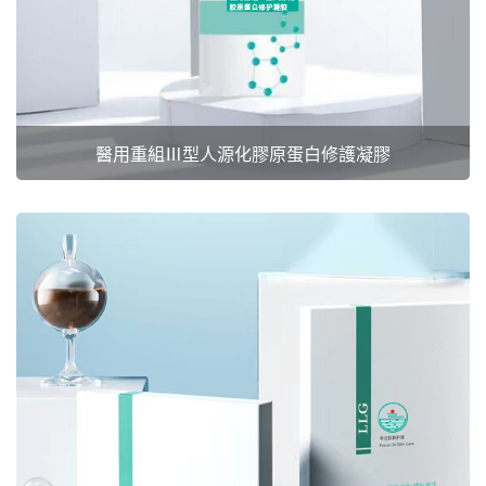
醫用重組Ⅲ型人源化膠原蛋白修護凝膠