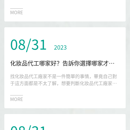
完后，是不是覺得有點疑問，那么這個化妝品代工到
底需不需要備案呢？今天就讓琉璃光生物來告訴大
MORE
家。
08/31
2023
化妝品代工哪家好？告訴你選擇哪家才有保障
找化妝品代工廠家不是一件簡單的事情，畢竟自己對
于這方面都是不太了解，想要判斷化妝品代工廠家是
否正規，那還是有一定的難度，那么化妝品代工哪家
好？今天本文就給大家強烈的推薦一下琉璃光生物。
MORE