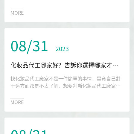
完后，是不是覺得有點疑問，那么這個化妝品代工到
底需不需要備案呢？今天就讓琉璃光生物來告訴大
MORE
家。
08/31
2023
化妝品代工哪家好？告訴你選擇哪家才有保障
找化妝品代工廠家不是一件簡單的事情，畢竟自己對
于這方面都是不太了解，想要判斷化妝品代工廠家是
否正規，那還是有一定的難度，那么化妝品代工哪家
好？今天本文就給大家強烈的推薦一下琉璃光生物。
MORE