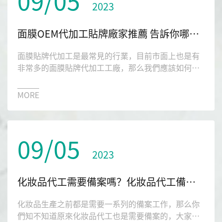
09/05
2023
面膜OEM代加工貼牌廠家推薦 告訴你哪家值得你選擇
面膜貼牌代加工是最常見的行業，目前市面上也是有
非常多的面膜貼牌代加工工廠，那么我們應該如何選
擇呢？今天本文就給大家帶來一家信譽不錯的琉璃光
生物公司。
MORE
09/05
2023
化妝品代工需要備案嗎？化妝品代工備案流程是什么？
化妝品生產之前都是需要一系列的備案工作，那么你
們知不知道原來化妝品代工也是需要備案的，大家看