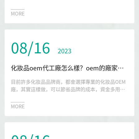
導蒞臨深圳市琉璃光生物科技有限公司參觀指導，開
展化妝品產業高質量發展調研工作。
MORE
08/16
2023
化妝品oem代工廠怎么樣？oem的廠家需要具備的條件？
目前許多化妝品品牌商，都會選擇專業的化妝品OEM
廠，其實這樣做，可以節省品牌的成本，資金多用于
宣傳。大家在網上搜一些琉璃光生物代工廠，會出來
很多廠家，那么這些廠家怎么樣?下文為您解答一二。
MORE