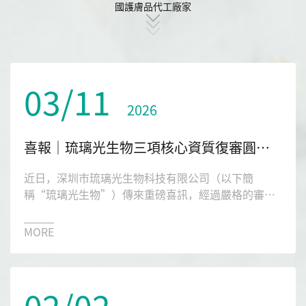
國護膚品代工廠家
03/11
2026
喜報｜琉璃光生物三項核心資質復審圓滿通過，創新實力再獲權威認可！
近日，深圳市琉璃光生物科技有限公司（以下簡
稱“琉璃光生物”）傳來重磅喜訊，經過嚴格的審核
與評定，公司順利通過國家級高新技術企業復審、獲
得新的高新技術企業證書。至此，公司在2025年度申
MORE
請的國家級高新技術企業、專精特新中小企業、創新
型中小企業三項核心資質復審認定已全部順利通過，
彰顯了公司在科技創新、專業化發展領域的堅實實力
02/02
與持續競爭力。