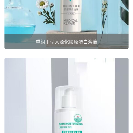
重組Ⅲ型人源化膠原蛋白溶液