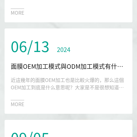
幾年最火的，那么醫美護膚品OEM廠家應該如何選擇
呢？有沒有好的推薦？今天小編就給大家分享一下琉
MORE
璃光生物。
06/13
2024
面膜OEM加工模式與ODM加工模式有什么區別？
近這幾年的面膜OEM加工也是比較火爆的，那么這個
OEM加工到底是什么意思呢？大家是不是很想知道
呢？接下來就讓琉璃光生物帶大家一起來認識一下面
膜OEM加工，感興趣的朋友們進來看看吧。
MORE