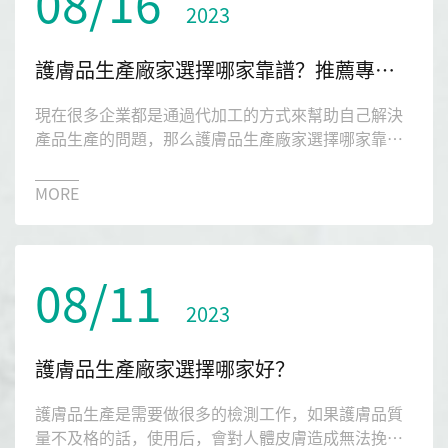
08/16
2023
護膚品生產廠家選擇哪家靠譜？推薦專業的護膚品生產廠家
現在很多企業都是通過代加工的方式來幫助自己解決
產品生產的問題，那么護膚品生產廠家選擇哪家靠
譜？今天小編就給大家極力的推薦一下比較多人選擇
的琉璃光生物。
MORE
08/11
2023
護膚品生產廠家選擇哪家好？
護膚品生產是需要做很多的檢測工作，如果護膚品質
量不及格的話，使用后，會對人體皮膚造成無法挽回