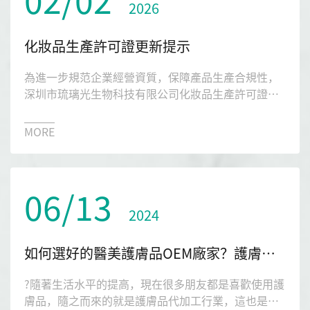
2026
化妝品生產許可證更新提示
為進一步規范企業經營資質，保障產品生產合規性，
深圳市琉璃光生物科技有限公司化妝品生產許可證于
2025年7月16日成功完成更新手續，目前為持續有效
狀態化妝品生產許可證編號：粵妝20160497。
MORE
06/13
2024
如何選好的醫美護膚品OEM廠家？護膚品OEM廠家推薦
?隨著生活水平的提高，現在很多朋友都是喜歡使用護
膚品，隨之而來的就是護膚品代加工行業，這也是近