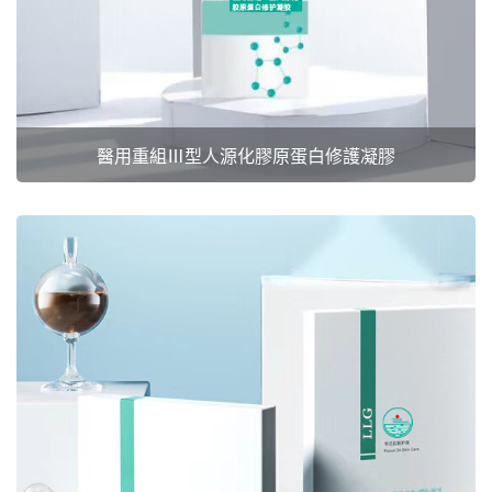
醫用重組Ⅲ型人源化膠原蛋白修護凝膠