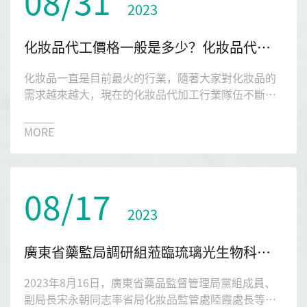
08/31
2023
化妝品代工價格一般是多少？化妝品代工備案流程是什么？
化妝品一直是目前最火的行業，隨著大家對化妝品的
需求越來越大，現在的化妝品代加工行業隊伍不斷的
壯大。那么化妝品代加工價格一般是多少？化妝品代
工備案流程是什么？接下來就讓琉璃光生物來給大家
MORE
詳解一下相關的疑問。
08/17
2023
廣東省藥監局調研組蒞臨琉璃光生物科技指導工作
2023年8月16日，廣東省藥品監督管理局黨組成員、
副局長宋永朝同志率省局化妝品監管處陸霞處長等領